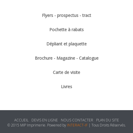
Flyers - prospectus - tract
Pochette à rabats
Dépliant et plaquette
Brochure - Magazine - Catalogue
Carte de visite
Livres
ACCUEIL
DEVIS EN LIGNE
NOUS CONTACTER
PLAN DU SITE
© 2015 MIP Imprimerie. Powered by
INTERACT-IF
| Tous Droits Réservés.