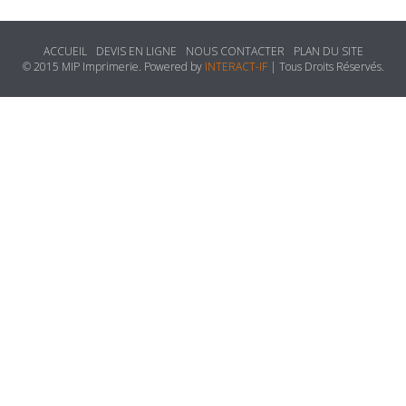
ACCUEIL
DEVIS EN LIGNE
NOUS CONTACTER
PLAN DU SITE
© 2015 MIP Imprimerie. Powered by
INTERACT-IF
| Tous Droits Réservés.