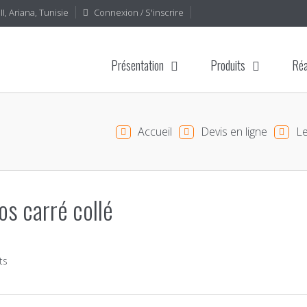
I, Ariana, Tunisie
Connexion / S'inscrire
Présentation
Produits
Réa
Accueil
Devis en ligne
Le
s carré collé
ts