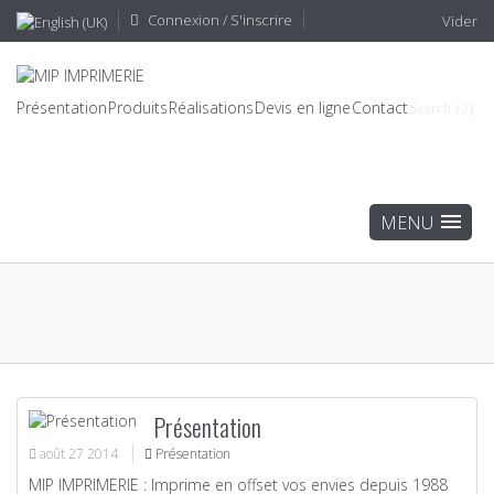
Connexion / S'inscrire
Vider
Présentation
Produits
Réalisations
Devis en ligne
Contact
Search (2)
Présentation
août
27
2014
Présentation
MIP IMPRIMERIE : Imprime en offset vos envies depuis 1988