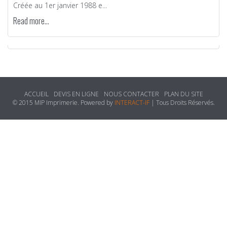
Créée au 1er janvier 1988 e...
Read more...
ACCUEIL
DEVIS EN LIGNE
NOUS CONTACTER
PLAN DU SITE
© 2015 MIP Imprimerie. Powered by
INTERACT-IF
| Tous Droits Réservés.