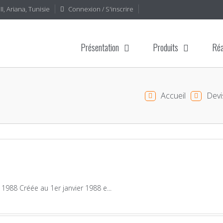
I, Ariana, Tunisie
Connexion / S'inscrire
Présentation
Produits
Réa
Accueil
Devi
1988 Créée au 1er janvier 1988 e...