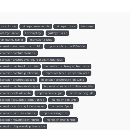
os carré collé
découpe personnalisée
découpe tunisie
façonnage
açonnage tunisie
finition pliage
gaufrage tunisie
rammage du papier
impression affiches
mpression avec couverture priplak
impression brochure A3 Tunisie
mpression brochure a6 tunisie
mpression brochure avec reliure à spirale métallique
mpression brochure luxe tunisie
impression brochure pas cher tunisie
mpression brochure publicitaire
impression brochures dos carré collé
mpression brochures piquées
impression Brochures reliure wire’o
mpression brochure touristique
impression brochure à l'italienne tunisie
mpression cartes de visite
impression catalogue
impression de guide
mpression documents institutionnels
impression dépliants
mpression dépliant à plusieurs volets
impression flyers
mpression imprimerie tunisie
impression magazine
mpression magazine d’entreprise
impression offset tunisie
mpression plaquette de présentation