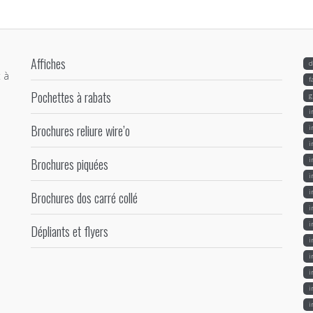
Affiches
d
 à
f
Pochettes à rabats
g
i
Brochures reliure wire’o
i
i
Brochures piquées
i
i
i
Brochures dos carré collé
i
i
Dépliants et flyers
i
i
i
i
i