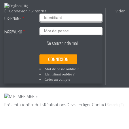
Connexion / S'inscrire
Vider
USERNAME
*
PASSWORD
*
Se souvenir de moi
CONNEXION
Mot de passe oublié ?
Identifiant oublié ?
Créer un compte
Présentation
Produits
Réalisations
Devis en ligne
Contact
Search (2)