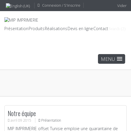
Connexion / S'inscrire
Vider
Présentation
Produits
Réalisations
Devis en ligne
Contact
Search (2)
Notre équipe
avril
09
2015
Présentation
MIP IMPRIMERIE offset Tunisie emploie une quarantaine de