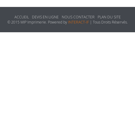
ACCUEIL
DEVIS EN LIGNE
NOUS CONTACTER
PLAN DU SITE
© 2015 MIP Imprimerie. Powered by
INTERACT-IF
| Tous Droits Réservés.