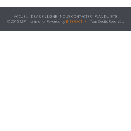
ACCUEIL
DEVIS EN LIGNE
NOUS CONTACTER
PLAN DU SITE
© 2015 MIP Imprimerie. Powered by
INTERACT-IF
| Tous Droits Réservés.