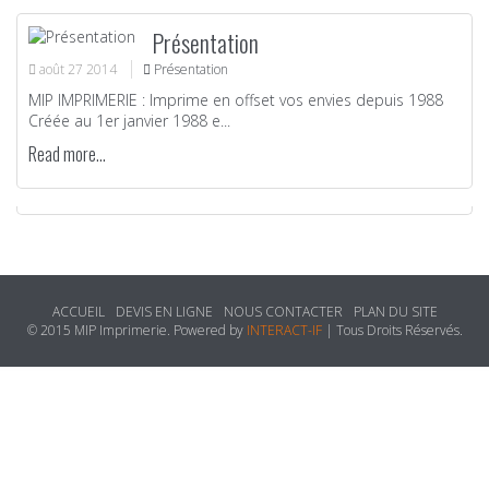
Présentation
août
27
2014
Présentation
MIP IMPRIMERIE : Imprime en offset vos envies depuis 1988
Créée au 1er janvier 1988 e...
Read more...
ACCUEIL
DEVIS EN LIGNE
NOUS CONTACTER
PLAN DU SITE
© 2015 MIP Imprimerie. Powered by
INTERACT-IF
| Tous Droits Réservés.