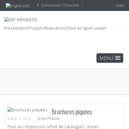
Connexion / S'inscrire
Vider
Présentation
Produits
Réalisations
Devis en ligne
Contact
Search (2)
Brochures piquées
août
27
2014
Nos Produits
Pour vos impression offset de catalogues, revues