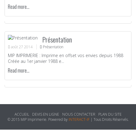
Read more...
Présentation
août
27
2014
Présentation
MIP IMPRIMERIE : Imprime en offset vos envies depuis 1988
Créée au 1er janvier 1988 e...
Read more...
ACCUEIL
DEVIS EN LIGNE
NOUS CONTACTER
PLAN DU SITE
© 2015 MIP Imprimerie. Powered by
INTERACT-IF
| Tous Droits Réservés.