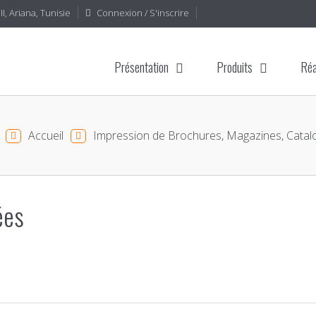
I, Ariana, Tunisie
Connexion / S'inscrire
Présentation
Produits
Réa
Accueil
Impression de Brochures, Magazines, Catal
ées