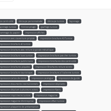
os carré collé
découpe personnalisée
découpe tunisie
façonnage
açonnage tunisie
finition pliage
gaufrage tunisie
rammage du papier
impression affiches
mpression avec couverture priplak
impression brochure A3 Tunisie
mpression brochure a6 tunisie
mpression brochure avec reliure à spirale métallique
mpression brochure luxe tunisie
impression brochure pas cher tunisie
mpression brochure publicitaire
impression brochures dos carré collé
mpression brochures piquées
impression Brochures reliure wire’o
mpression brochure touristique
impression brochure à l'italienne tunisie
mpression cartes de visite
impression catalogue
impression de guide
mpression documents institutionnels
impression dépliants
mpression dépliant à plusieurs volets
impression flyers
mpression imprimerie tunisie
impression magazine
mpression magazine d’entreprise
impression offset tunisie
mpression plaquette de présentation