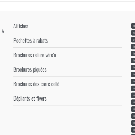
Affiches
d
 à
f
Pochettes à rabats
g
i
Brochures reliure wire’o
i
i
Brochures piquées
i
i
i
Brochures dos carré collé
i
i
Dépliants et flyers
i
i
i
i
i