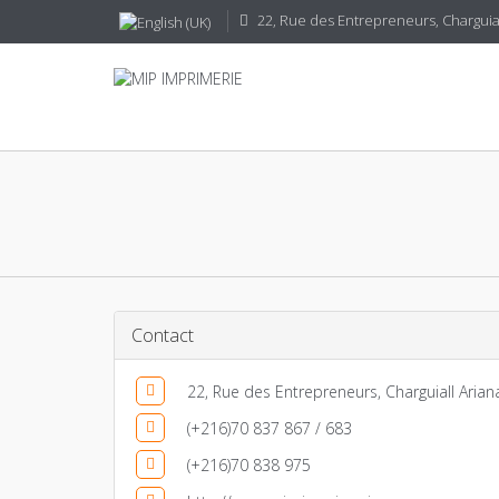
22, Rue des Entrepreneurs, CharguiaI
Contact
22, Rue des Entrepreneurs, CharguiaII
Aria
(+216)70 837 867 / 683
(+216)70 838 975