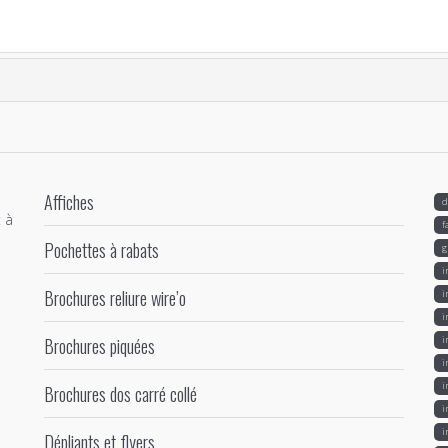
Affiches
d
 à
f
Pochettes à rabats
g
i
Brochures reliure wire’o
i
i
Brochures piquées
i
i
i
Brochures dos carré collé
i
i
Dépliants et flyers