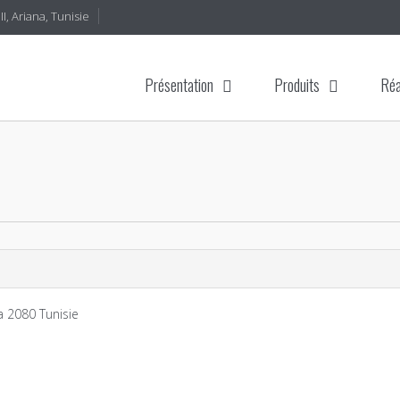
I, Ariana, Tunisie
Présentation
Produits
Réa
na
2080
Tunisie