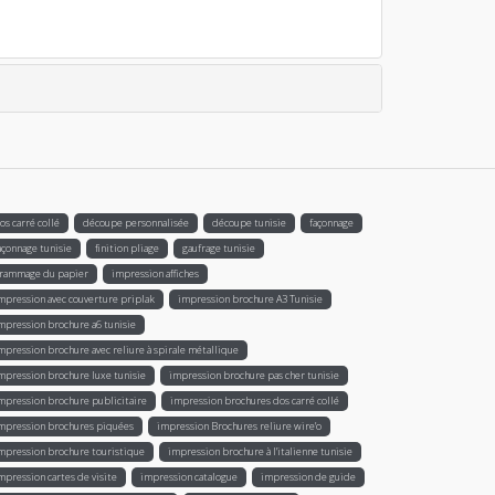
os carré collé
découpe personnalisée
découpe tunisie
façonnage
açonnage tunisie
finition pliage
gaufrage tunisie
rammage du papier
impression affiches
mpression avec couverture priplak
impression brochure A3 Tunisie
mpression brochure a6 tunisie
mpression brochure avec reliure à spirale métallique
mpression brochure luxe tunisie
impression brochure pas cher tunisie
mpression brochure publicitaire
impression brochures dos carré collé
mpression brochures piquées
impression Brochures reliure wire’o
mpression brochure touristique
impression brochure à l'italienne tunisie
mpression cartes de visite
impression catalogue
impression de guide