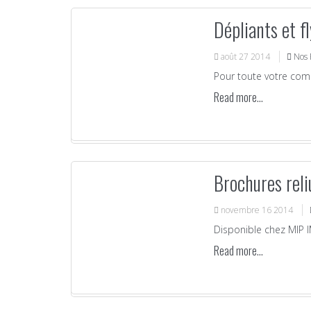
Dépliants et f
août
27
2014
Nos 
Pour toute votre comm
Read more...
Brochures reli
novembre
16
2014
Disponible chez MIP I
Read more...