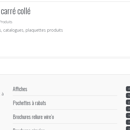
carré collé
Produits
, catalogues, plaquettes produits
Affiches
d
 à
f
Pochettes à rabats
g
i
Brochures reliure wire’o
i
i
i