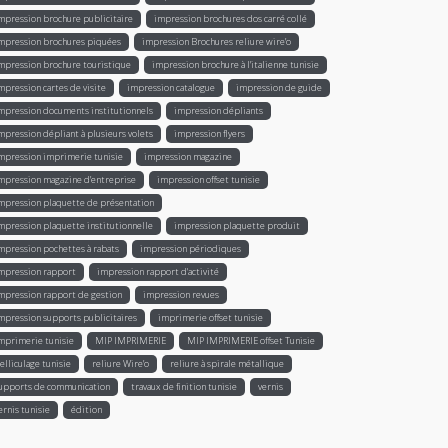
mpression brochure publicitaire
impression brochures dos carré collé
mpression brochures piquées
impression Brochures reliure wire’o
mpression brochure touristique
impression brochure à l'italienne tunisie
mpression cartes de visite
impression catalogue
impression de guide
mpression documents institutionnels
impression dépliants
mpression dépliant à plusieurs volets
impression flyers
mpression imprimerie tunisie
impression magazine
mpression magazine d’entreprise
impression offset tunisie
mpression plaquette de présentation
mpression plaquette institutionnelle
impression plaquette produit
mpression pochettes à rabats
impression périodiques
mpression rapport
impression rapport d'activité
mpression rapport de gestion
impression revues
mpression supports publicitaires
imprimerie offset tunisie
mprimerie tunisie
MIP IMPRIMERIE
MIP IMPRIMERIE offset Tunisie
elliculage tunisie
reliure Wire’o
reliure à spirale métallique
upports de communication
travaux de finition tunisie
vernis
ernis tunisie
édition