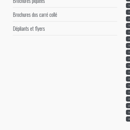
Brochures piquées
i
i
Brochures dos carré collé
i
i
Dépliants et flyers
i
i
i
i
i
i
i
i
i
i
i
p
s
v