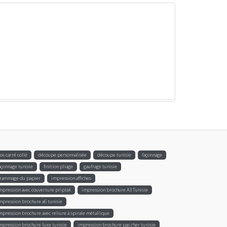
os carré collé
découpe personnalisée
découpe tunisie
façonnage
açonnage tunisie
finition pliage
gaufrage tunisie
rammage du papier
impression affiches
mpression avec couverture priplak
impression brochure A3 Tunisie
mpression brochure a6 tunisie
mpression brochure avec reliure à spirale métallique
mpression brochure luxe tunisie
impression brochure pas cher tunisie