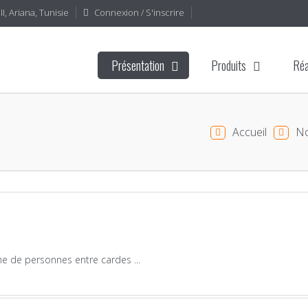
I, Ariana, Tunisie
Connexion / S'inscrire
Présentation
Produits
Réa
Accueil
No
e de personnes entre cardes ...