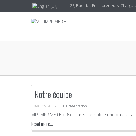
22, Rue des Entrepreneurs, CharguiaI
Notre équipe
avril
09
2015
Présentation
MIP IMPRIMERIE offset Tunisie emploie une quarantain
Read more...