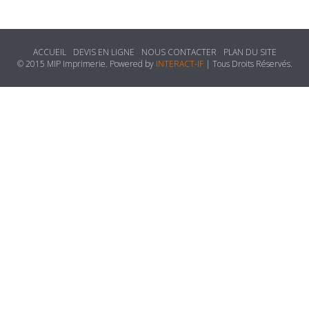
ACCUEIL
DEVIS EN LIGNE
NOUS CONTACTER
PLAN DU SITE
© 2015 MIP Imprimerie. Powered by
INTERACT-IF
| Tous Droits Réservés.