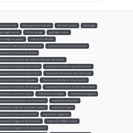
os carré collé
découpe personnalisée
découpe tunisie
façonnage
açonnage tunisie
finition pliage
gaufrage tunisie
rammage du papier
impression affiches
mpression avec couverture priplak
impression brochure A3 Tunisie
mpression brochure a6 tunisie
mpression brochure avec reliure à spirale métallique
mpression brochure luxe tunisie
impression brochure pas cher tunisie
mpression brochure publicitaire
impression brochures dos carré collé
mpression brochures piquées
impression Brochures reliure wire’o
mpression brochure touristique
impression brochure à l'italienne tunisie
mpression cartes de visite
impression catalogue
impression de guide
mpression documents institutionnels
impression dépliants
mpression dépliant à plusieurs volets
impression flyers
mpression imprimerie tunisie
impression magazine
mpression magazine d’entreprise
impression offset tunisie
mpression plaquette de présentation