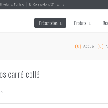
I, Ariana, Tunisie
Connexion / S'inscrire
Présentation
Produits
Réa
Accueil
N
s carré collé
ts