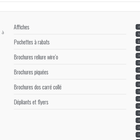
Affiches
d
 à
f
Pochettes à rabats
g
i
Brochures reliure wire’o
i
i
Brochures piquées
i
i
i
Brochures dos carré collé
i
i
Dépliants et flyers
i
i
i
i
i