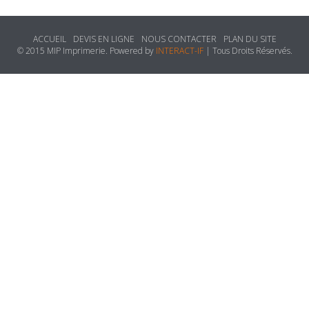
ACCUEIL
DEVIS EN LIGNE
NOUS CONTACTER
PLAN DU SITE
© 2015 MIP Imprimerie. Powered by
INTERACT-IF
| Tous Droits Réservés.