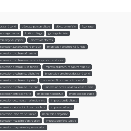
os carré collé
découpe personnalisée
découpe tunisie
façonnage
açonnage tunisie
finition pliage
gaufrage tunisie
rammage du papier
impression affiches
mpression avec couverture priplak
impression brochure A3 Tunisie
mpression brochure a6 tunisie
mpression brochure avec reliure à spirale métallique
mpression brochure luxe tunisie
impression brochure pas cher tunisie
mpression brochure publicitaire
impression brochures dos carré collé
mpression brochures piquées
impression Brochures reliure wire’o
mpression brochure touristique
impression brochure à l'italienne tunisie
mpression cartes de visite
impression catalogue
impression de guide
mpression documents institutionnels
impression dépliants
mpression dépliant à plusieurs volets
impression flyers
mpression imprimerie tunisie
impression magazine
mpression magazine d’entreprise
impression offset tunisie
mpression plaquette de présentation