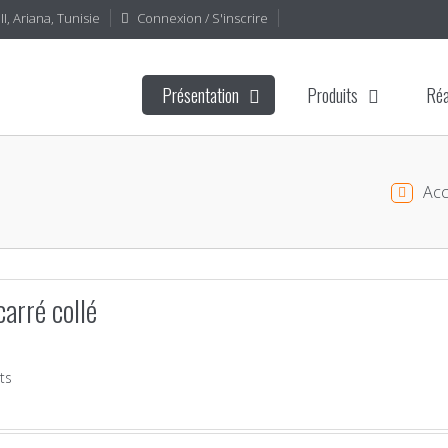
I, Ariana, Tunisie
Connexion / S'inscrire
Présentation
Produits
Réa
Acc
arré collé
ts