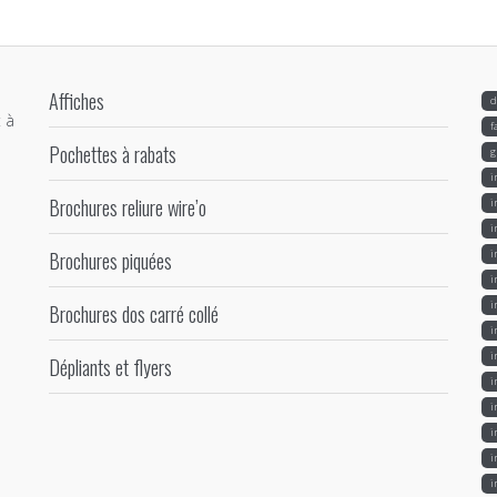
Affiches
d
 à
f
Pochettes à rabats
g
i
Brochures reliure wire’o
i
i
Brochures piquées
i
i
i
Brochures dos carré collé
i
i
Dépliants et flyers
i
i
i
i
i