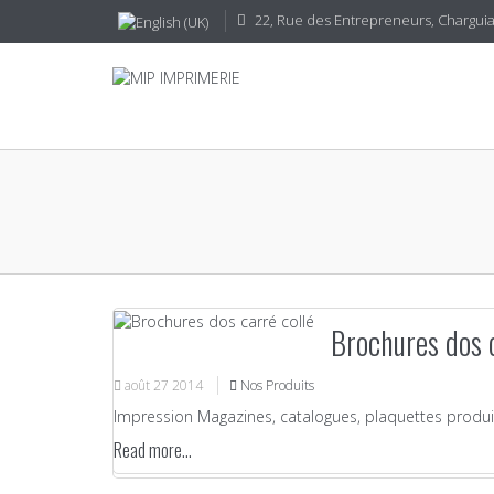
22, Rue des Entrepreneurs, CharguiaI
Brochures dos c
août
27
2014
Nos Produits
Impression Magazines, catalogues, plaquettes produi
Read more...