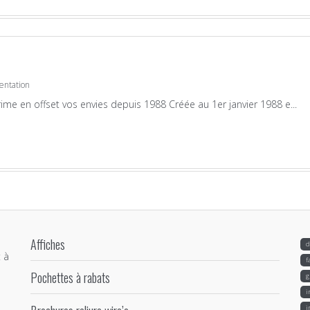
entation
ime en offset vos envies depuis 1988 Créée au 1er janvier 1988 e...
Affiches
d
 à
f
Pochettes à rabats
g
i
i