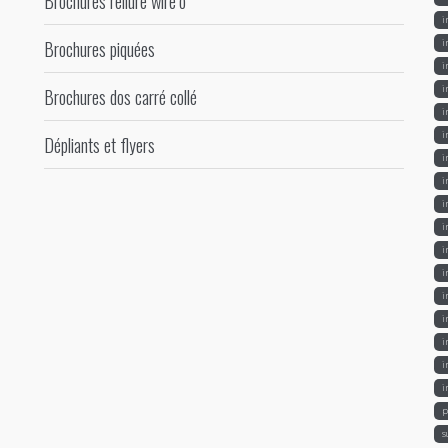
Brochures reliure wire’o
i
Brochures piquées
i
i
i
Brochures dos carré collé
i
i
Dépliants et flyers
i
i
i
i
i
i
i
i
i
i
i
p
s