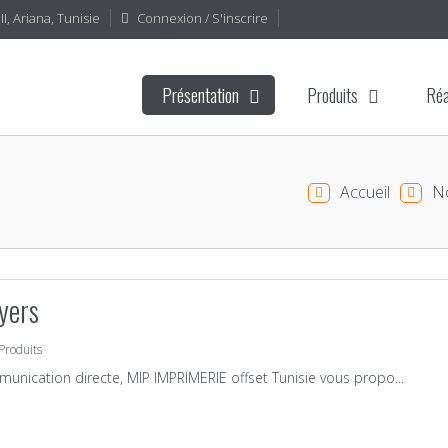
I, Ariana, Tunisie
Connexion / S'inscrire
Présentation
Produits
Réa
Accueil
No
lyers
Produits
unication directe, MIP IMPRIMERIE offset Tunisie vous propo...