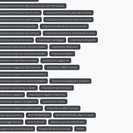
mpression brochure avec reliure à spirale métallique
mpression brochure luxe tunisie
impression brochure pas cher tunisie
mpression brochure publicitaire
impression brochures dos carré collé
mpression brochures piquées
impression Brochures reliure wire’o
mpression brochure touristique
impression brochure à l'italienne tunisie
mpression cartes de visite
impression catalogue
impression de guide
mpression documents institutionnels
impression dépliants
mpression dépliant à plusieurs volets
impression flyers
mpression imprimerie tunisie
impression magazine
mpression magazine d’entreprise
impression offset tunisie
mpression plaquette de présentation
mpression plaquette institutionnelle
impression plaquette produit
mpression pochettes à rabats
impression périodiques
mpression rapport
impression rapport d'activité
mpression rapport de gestion
impression revues
mpression supports publicitaires
imprimerie offset tunisie
mprimerie tunisie
MIP IMPRIMERIE
MIP IMPRIMERIE offset Tunisie
elliculage tunisie
reliure Wire’o
reliure à spirale métallique
upports de communication
travaux de finition tunisie
vernis