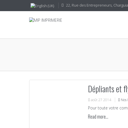
22, Rue des Entrepreneurs, CharguiaI
Dépliants et f
août
27
2014
Nos 
Pour toute votre comm
Read more...