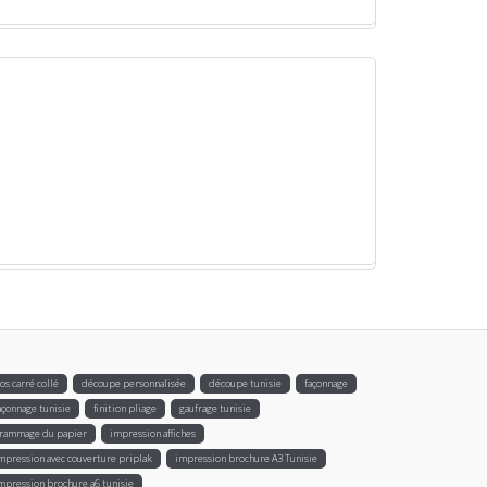
os carré collé
découpe personnalisée
découpe tunisie
façonnage
açonnage tunisie
finition pliage
gaufrage tunisie
rammage du papier
impression affiches
mpression avec couverture priplak
impression brochure A3 Tunisie
mpression brochure a6 tunisie