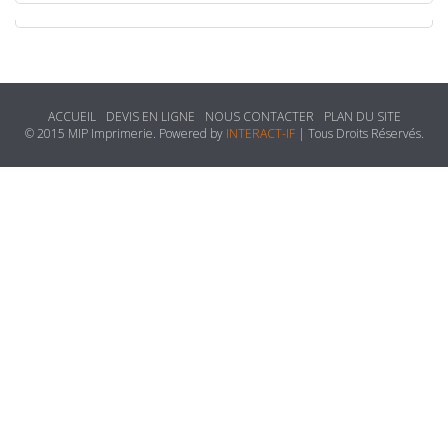
ACCUEIL
DEVIS EN LIGNE
NOUS CONTACTER
PLAN DU SITE
© 2015 MIP Imprimerie. Powered by
INTERACT-IF
| Tous Droits Réservés.