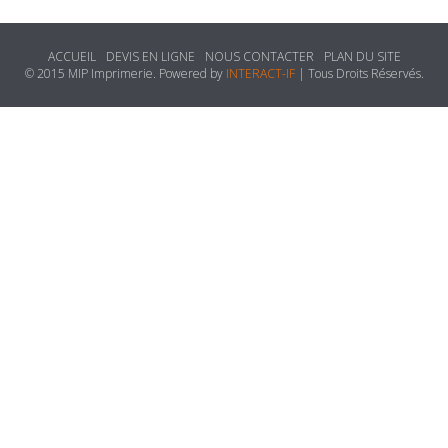
ACCUEIL
DEVIS EN LIGNE
NOUS CONTACTER
PLAN DU SITE
© 2015 MIP Imprimerie. Powered by
INTERACT-IF
| Tous Droits Réservés.