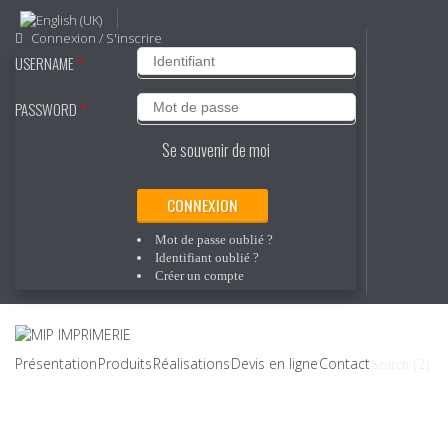
Connexion / S'inscrire
USERNAME
*
PASSWORD
*
Se souvenir de moi
CONNEXION
Mot de passe oublié ?
Identifiant oublié ?
Créer un compte
Présentation
Produits
Réalisations
Devis en ligne
Contact
Search (2)