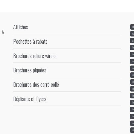
Affiches
d
 à
f
Pochettes à rabats
g
i
Brochures reliure wire’o
i
i
Brochures piquées
i
i
i
Brochures dos carré collé
i
i
Dépliants et flyers
i
i
i
i
i