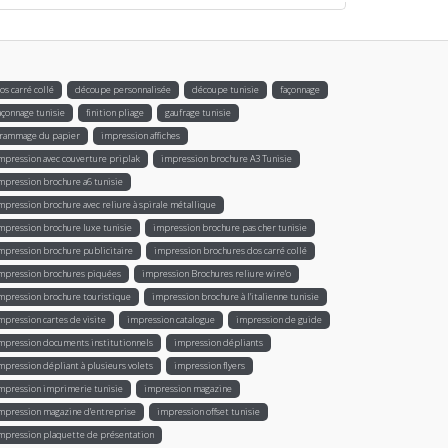
os carré collé
découpe personnalisée
découpe tunisie
façonnage
açonnage tunisie
finition pliage
gaufrage tunisie
rammage du papier
impression affiches
mpression avec couverture priplak
impression brochure A3 Tunisie
mpression brochure a6 tunisie
mpression brochure avec reliure à spirale métallique
mpression brochure luxe tunisie
impression brochure pas cher tunisie
mpression brochure publicitaire
impression brochures dos carré collé
mpression brochures piquées
impression Brochures reliure wire’o
mpression brochure touristique
impression brochure à l'italienne tunisie
mpression cartes de visite
impression catalogue
impression de guide
mpression documents institutionnels
impression dépliants
mpression dépliant à plusieurs volets
impression flyers
mpression imprimerie tunisie
impression magazine
mpression magazine d’entreprise
impression offset tunisie
mpression plaquette de présentation