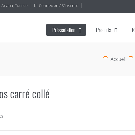
 Ariana, Tunisie
Connexion / S'inscrire
Présentation
Produits
R
Accueil
s carré collé
ts