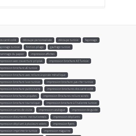
os carré collé
découpe personnalisée
découpe tunisie
façonnage
açonnage tunisie
finition pliage
gaufrage tunisie
rammage du papier
impression affiches
mpression avec couverture priplak
impression brochure A3 Tunisie
mpression brochure a6 tunisie
mpression brochure avec reliure à spirale métallique
mpression brochure luxe tunisie
impression brochure pas cher tunisie
mpression brochure publicitaire
impression brochures dos carré collé
mpression brochures piquées
impression Brochures reliure wire’o
mpression brochure touristique
impression brochure à l'italienne tunisie
mpression cartes de visite
impression catalogue
impression de guide
mpression documents institutionnels
impression dépliants
mpression dépliant à plusieurs volets
impression flyers
mpression imprimerie tunisie
impression magazine