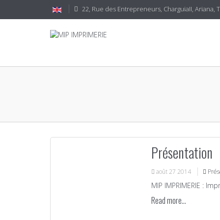
22, Rue des Entrepreneurs, CharguiaII, Ariana, 
Présentation
août
27
2014
Prés
MIP IMPRIMERIE : Impr
Read more...