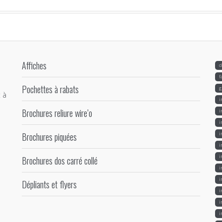
Affiches
d
f
Pochettes à rabats
g
 à
i
Brochures reliure wire’o
i
i
Brochures piquées
i
i
i
Brochures dos carré collé
i
i
Dépliants et flyers
i
i
i