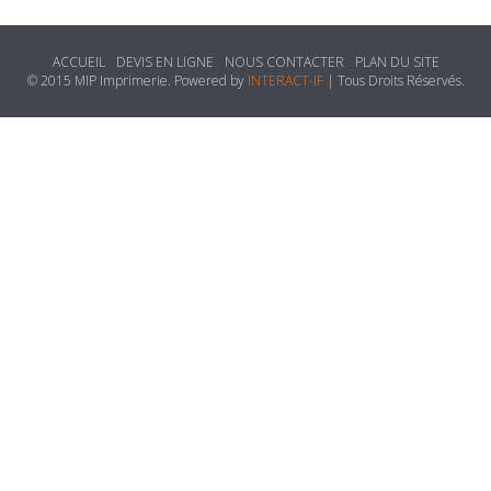
ACCUEIL
DEVIS EN LIGNE
NOUS CONTACTER
PLAN DU SITE
© 2015 MIP Imprimerie. Powered by
INTERACT-IF
| Tous Droits Réservés.