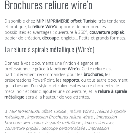
Brochures reliure wire’o
Disponible chez
MIP IMPRIMERIE offset Tunisie
, très tendance
et pratique, la
reliure Wire’o
apporte de nombreuses
possibilités et avantages : ouverture à 360°,
couverture priplak
,
papier de création,
découpe
, onglets… Petits et grands formats.
La reliure à spirale métallique (Wire'o)
Donnez à vos documents une finition élégante et
professionnelle grâce à la
reliure Wire’o
. Cette reliure est
particulièrement recommandée pour les
brochures
, les
présentations PowerPoint, les
rapports
, ou tout autre document
qui a besoin d'un style particulier. Faites votre choix entre le
métal noir et blanc, ajouter une couverture, et la
reliure à spirale
métallique
sera à la hauteur de vos attentes.
MIP IMPRIMERIE offset Tunisie
,
reliure Wire’o
,
reliure à spirale
métallique
,
impression Brochures reliure wire’o
,
impression
brochure avec reliure à spirale métallique
,
impression avec
couverture priplak
,
découpe personnalisée
,
impression