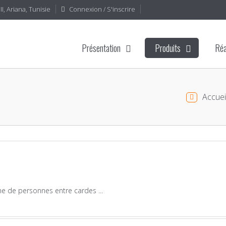
I, Ariana, Tunisie
Connexion / S'inscrire
Présentation
Produits
Réa
Accuei
e de personnes entre cardes ...