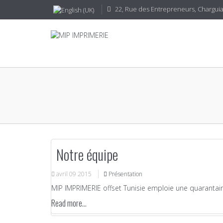
22, Rue des Entrepreneurs, CharguiaI
Notre équipe
avril
09
2015
Présentation
MIP IMPRIMERIE offset Tunisie emploie une quarantain
Read more...