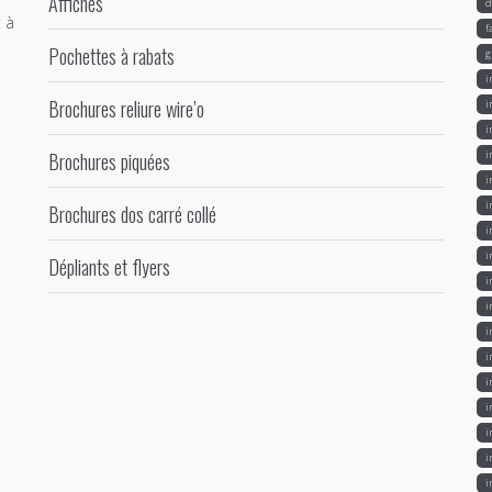
Affiches
d
 à
f
Pochettes à rabats
g
i
Brochures reliure wire’o
i
i
Brochures piquées
i
i
i
Brochures dos carré collé
i
i
Dépliants et flyers
i
i
i
i
i
i
i
i
i