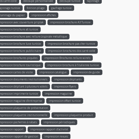
os carré collé
découpe personnalisée
découpe tunisie
façonnage
açonnage tunisie
finition pliage
gaufrage tunisie
rammage du papier
impression affiches
mpression avec couverture priplak
impression brochure A3 Tunisie
mpression brochure a6 tunisie
mpression brochure avec reliure à spirale métallique
mpression brochure luxe tunisie
impression brochure pas cher tunisie
mpression brochure publicitaire
impression brochures dos carré collé
mpression brochures piquées
impression Brochures reliure wire’o
mpression brochure touristique
impression brochure à l'italienne tunisie
mpression cartes de visite
impression catalogue
impression de guide
mpression documents institutionnels
impression dépliants
mpression dépliant à plusieurs volets
impression flyers
mpression imprimerie tunisie
impression magazine
mpression magazine d’entreprise
impression offset tunisie
mpression plaquette de présentation
mpression plaquette institutionnelle
impression plaquette produit
mpression pochettes à rabats
impression périodiques
mpression rapport
impression rapport d'activité
mpression rapport de gestion
impression revues