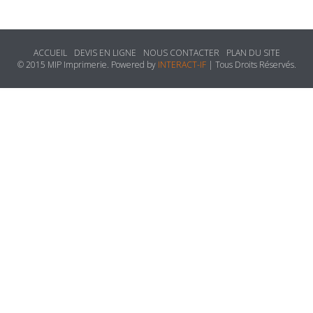
ACCUEIL
DEVIS EN LIGNE
NOUS CONTACTER
PLAN DU SITE
© 2015 MIP Imprimerie. Powered by
INTERACT-IF
| Tous Droits Réservés.