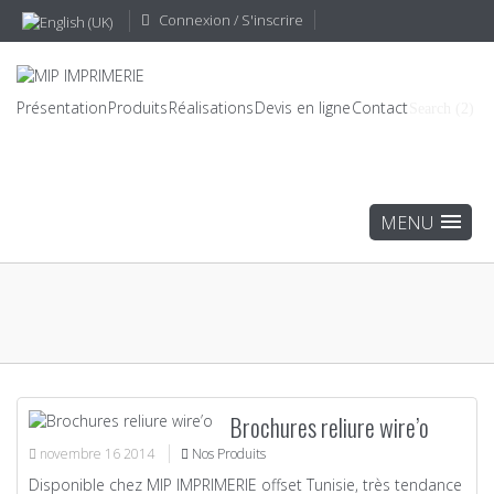
Connexion / S'inscrire
Présentation
Produits
Réalisations
Devis en ligne
Contact
Search (2)
Brochures reliure wire’o
novembre
16
2014
Nos Produits
Disponible chez MIP IMPRIMERIE offset Tunisie, très tendance