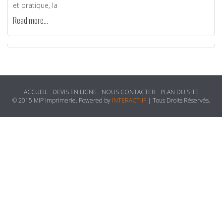
et pratique, la
Read more...
ACCUEIL
DEVIS EN LIGNE
NOUS CONTACTER
PLAN DU SITE
© 2015 MIP Imprimerie. Powered by
INTERACT-IF
| Tous Droits Réservés.