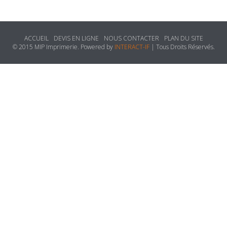
ACCUEIL
DEVIS EN LIGNE
NOUS CONTACTER
PLAN DU SITE
© 2015 MIP Imprimerie. Powered by
INTERACT-IF
| Tous Droits Réservés.