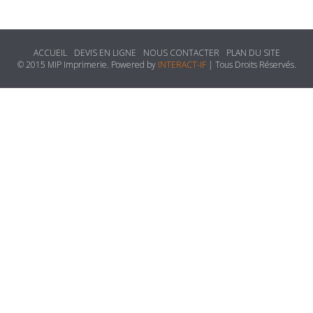
ACCUEIL
DEVIS EN LIGNE
NOUS CONTACTER
PLAN DU SITE
© 2015 MIP Imprimerie. Powered by
INTERACT-IF
| Tous Droits Réservés.