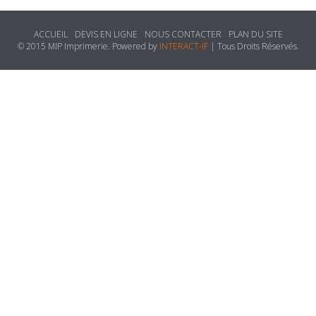
ACCUEIL
DEVIS EN LIGNE
NOUS CONTACTER
PLAN DU SITE
© 2015 MIP Imprimerie. Powered by
INTERACT-IF
| Tous Droits Réservés.