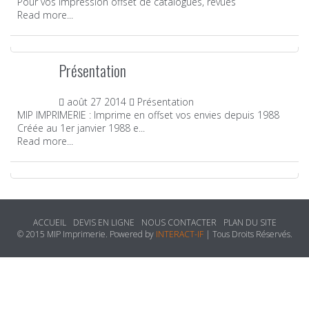
Pour vos impression offset de catalogues, revues
Read more...
Présentation
août
27
2014
Présentation
MIP IMPRIMERIE : Imprime en offset vos envies depuis 1988
Créée au 1er janvier 1988 e...
Read more...
ACCUEIL
DEVIS EN LIGNE
NOUS CONTACTER
PLAN DU SITE
© 2015 MIP Imprimerie. Powered by
INTERACT-IF
| Tous Droits Réservés.