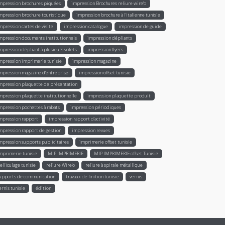
mpression brochures piquées
impression Brochures reliure wire’o
mpression brochure touristique
impression brochure à l'italienne tunisie
mpression cartes de visite
impression catalogue
impression de guide
mpression documents institutionnels
impression dépliants
mpression dépliant à plusieurs volets
impression flyers
mpression imprimerie tunisie
impression magazine
mpression magazine d’entreprise
impression offset tunisie
mpression plaquette de présentation
mpression plaquette institutionnelle
impression plaquette produit
mpression pochettes à rabats
impression périodiques
mpression rapport
impression rapport d'activité
mpression rapport de gestion
impression revues
mpression supports publicitaires
imprimerie offset tunisie
mprimerie tunisie
MIP IMPRIMERIE
MIP IMPRIMERIE offset Tunisie
elliculage tunisie
reliure Wire’o
reliure à spirale métallique
upports de communication
travaux de finition tunisie
vernis
ernis tunisie
édition