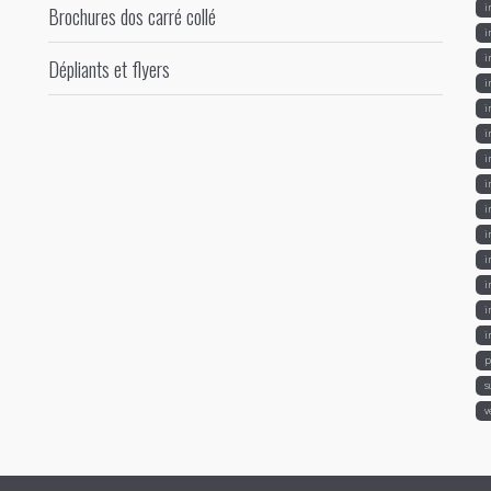
i
Brochures dos carré collé
i
i
Dépliants et flyers
i
i
i
i
i
i
i
i
i
i
i
p
s
v