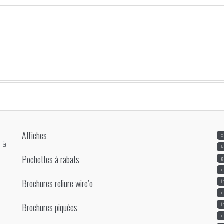
Affiches
d
 à
f
Pochettes à rabats
g
i
Brochures reliure wire’o
i
i
Brochures piquées
i
i