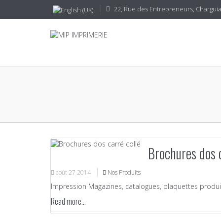
22, Rue des Entrepreneurs, CharguiaI
Brochures dos c
août
27
2014
Nos Produits
Impression Magazines, catalogues, plaquettes produi
Read more...