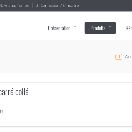
I, Ariana, Tunisie
Connexion / S'inscrire
Présentation
Produits
Réa
Acc
arré collé
ts