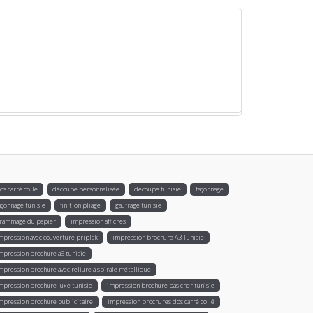
os carré collé
découpe personnalisée
découpe tunisie
façonnage
açonnage tunisie
finition pliage
gaufrage tunisie
rammage du papier
impression affiches
mpression avec couverture priplak
impression brochure A3 Tunisie
mpression brochure a6 tunisie
mpression brochure avec reliure à spirale métallique
mpression brochure luxe tunisie
impression brochure pas cher tunisie
mpression brochure publicitaire
impression brochures dos carré collé