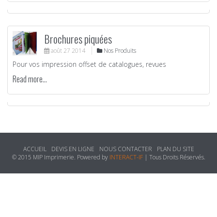
Brochures piquées
août
27
2014
Nos Produits
Pour vos impression offset de catalogues, revues
Read more...
ACCUEIL
DEVIS EN LIGNE
NOUS CONTACTER
PLAN DU SITE
© 2015 MIP Imprimerie. Powered by
INTERACT-IF
| Tous Droits Réservés.