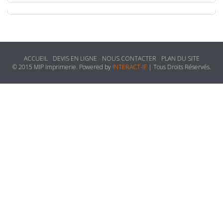
ACCUEIL
DEVIS EN LIGNE
NOUS CONTACTER
PLAN DU SITE
© 2015 MIP Imprimerie. Powered by
INTERACT-IF
| Tous Droits Réservés.