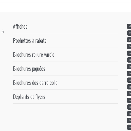
Affiches
d
 à
f
Pochettes à rabats
g
i
Brochures reliure wire’o
i
i
Brochures piquées
i
i
i
Brochures dos carré collé
i
i
Dépliants et flyers
i
i
i
i
i