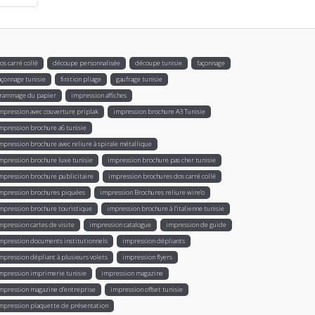
os carré collé
découpe personnalisée
découpe tunisie
façonnage
açonnage tunisie
finition pliage
gaufrage tunisie
rammage du papier
impression affiches
mpression avec couverture priplak
impression brochure A3 Tunisie
mpression brochure a6 tunisie
mpression brochure avec reliure à spirale métallique
mpression brochure luxe tunisie
impression brochure pas cher tunisie
mpression brochure publicitaire
impression brochures dos carré collé
mpression brochures piquées
impression Brochures reliure wire’o
mpression brochure touristique
impression brochure à l'italienne tunisie
mpression cartes de visite
impression catalogue
impression de guide
mpression documents institutionnels
impression dépliants
mpression dépliant à plusieurs volets
impression flyers
mpression imprimerie tunisie
impression magazine
mpression magazine d’entreprise
impression offset tunisie
mpression plaquette de présentation