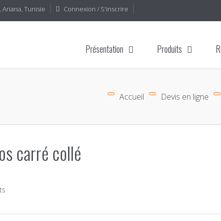
 Ariana, Tunisie
Connexion / S'inscrire
Présentation
Produits
R
Accueil
Devis en ligne
s carré collé
ts