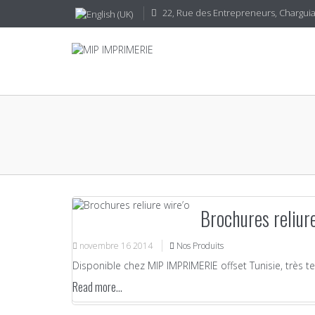
22, Rue des Entrepreneurs, CharguiaI
Brochures reliure
novembre
16
2014
Nos Produits
Disponible chez MIP IMPRIMERIE offset Tunisie, très t
Read more...