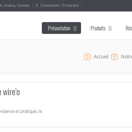
I, Ariana, Tunisie
Connexion / S'inscrire
Présentation
Produits
Réa
Accueil
Notr
 wire’o
endance et pratique, la