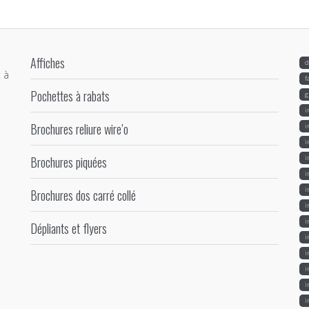
Affiches
d
 à
f
Pochettes à rabats
g
i
Brochures reliure wire’o
i
i
Brochures piquées
i
i
i
Brochures dos carré collé
i
i
Dépliants et flyers
i
i
i
i
i