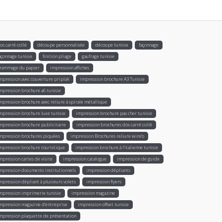
os carré collé
découpe personnalisée
découpe tunisie
façonnage
açonnage tunisie
finition pliage
gaufrage tunisie
rammage du papier
impression affiches
mpression avec couverture priplak
impression brochure A3 Tunisie
mpression brochure a6 tunisie
mpression brochure avec reliure à spirale métallique
mpression brochure luxe tunisie
impression brochure pas cher tunisie
mpression brochure publicitaire
impression brochures dos carré collé
mpression brochures piquées
impression Brochures reliure wire’o
mpression brochure touristique
impression brochure à l'italienne tunisie
mpression cartes de visite
impression catalogue
impression de guide
mpression documents institutionnels
impression dépliants
mpression dépliant à plusieurs volets
impression flyers
mpression imprimerie tunisie
impression magazine
mpression magazine d’entreprise
impression offset tunisie
mpression plaquette de présentation